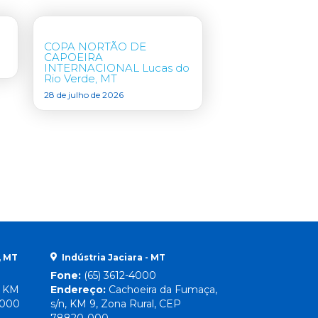
COPA NORTÃO DE
CAPOEIRA
INTERNACIONAL Lucas do
Rio Verde, MT
28 de julho de 2026
, MT
Indústria Jaciara - MT
Fone:
(65) 3612-4000
, KM
Endereço:
Cachoeira da Fumaça,
-000
s/n, KM 9, Zona Rural, CEP