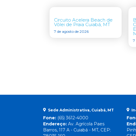
Circuito Acelera Beach de
B
Vôlei de Praia Cuiabá, MT
C
E
7 de agosto de 2026
7
Sede Administrativa, Cuiabá, MT
In
Fone:
(65) 3612-4000
Fon
Endereço:
Av. Agrícola Paes
End
Barros, 117 A - Cuiabá - MT, CEP:
Pinh