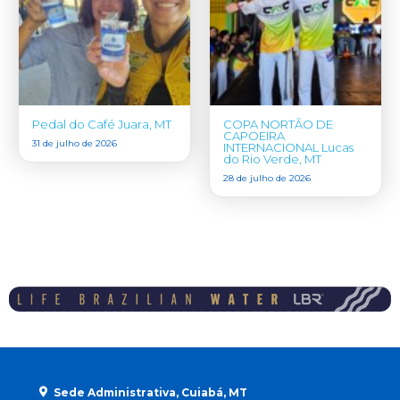
Pedal do Café Juara, MT
COPA NORTÃO DE
CAPOEIRA
31 de julho de 2026
INTERNACIONAL Lucas
do Rio Verde, MT
28 de julho de 2026
Sede Administrativa, Cuiabá, MT