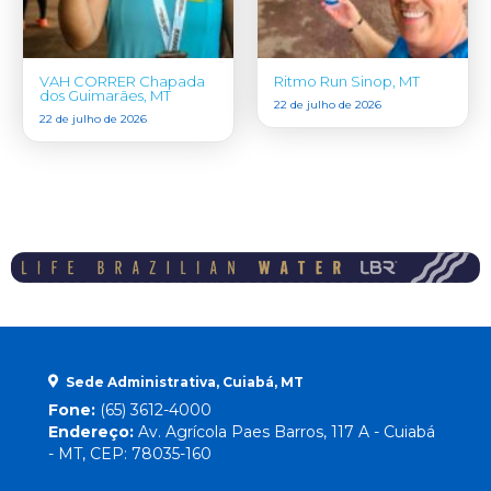
VAH CORRER Chapada
Ritmo Run Sinop, MT
dos Guimarães, MT
22 de julho de 2026
22 de julho de 2026
Sede Administrativa, Cuiabá, MT
Fone:
(65) 3612-4000
Endereço:
Av. Agrícola Paes Barros, 117 A - Cuiabá
- MT, CEP: 78035-160