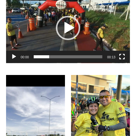
de
vídeo
00:00
00:13