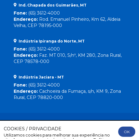
Ind. Chapada dos Guimarães, MT
Fone:
(65) 3612-4000
Endereço:
Rod. Emanuel Pinheiro, Km 62, Aldeia
Velha, CEP 78195-000
Indústria Ipiranga do Norte, MT
Fone:
(65) 3612-4000
Endereço:
Faz. MT 010, S/nº, KM 280, Zona Rural,
CEP 78578-000
Indústria Jaciara - MT
Fone:
(65) 3612-4000
Endereço:
Cachoeira da Fumaça, s/n, KM 9, Zona
Rural, CEP 78820-000
COOKIES / PRIVACIDADE
OK
Utilizamos cookies para melhorar sua experiência no
Direitos Reservados
© 2026 Lebrinha |
By Mr. Wolf