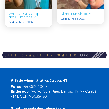
VAH CORRER Chapada
Ritmo Run Sinop, MT
dos Guimarães, MT
22 de julho de 2026
22 de julho de 2026
Sede Administrativa, Cuiabá, MT
Fone:
(65) 3612-4000
Endereço:
Av. Agrícola Paes Barros, 117 A - Cuiabá
- MT, CEP: 78035-160
Ind. Chapada dos Guimarães, MT