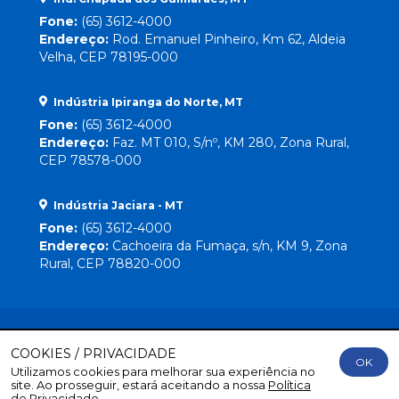
Fone:
(65) 3612-4000
Endereço:
Rod. Emanuel Pinheiro, Km 62, Aldeia
Velha, CEP 78195-000
Indústria Ipiranga do Norte, MT
Fone:
(65) 3612-4000
Endereço:
Faz. MT 010, S/nº, KM 280, Zona Rural,
CEP 78578-000
Indústria Jaciara - MT
Fone:
(65) 3612-4000
Endereço:
Cachoeira da Fumaça, s/n, KM 9, Zona
Rural, CEP 78820-000
COOKIES / PRIVACIDADE
OK
Utilizamos cookies para melhorar sua experiência no
Direitos Reservados
© 2026 Lebrinha |
By Mr. Wolf
site. Ao prosseguir, estará aceitando a nossa
Política
de Privacidade.