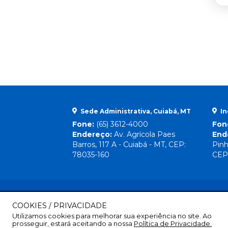
Sede Administrativa, Cuiabá, MT
In
Fone:
(65) 3612-4000
Fon
Endereço:
Av. Agrícola Paes
End
Barros, 117 A - Cuiabá - MT, CEP:
Pinh
78035-160
CEP
COOKIES / PRIVACIDADE
Utilizamos cookies para melhorar sua experiência no site. Ao
prosseguir, estará aceitando a nossa
Política de Privacidade.