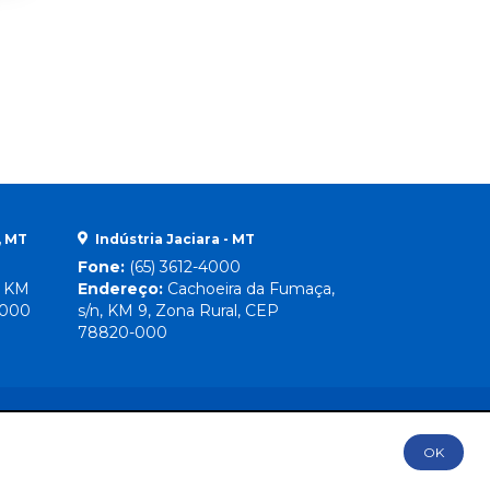
, MT
Indústria Jaciara - MT
Fone:
(65) 3612-4000
, KM
Endereço:
Cachoeira da Fumaça,
-000
s/n, KM 9, Zona Rural, CEP
78820-000
OK