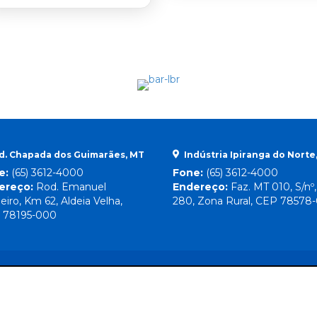
d. Chapada dos Guimarães, MT
Indústria Ipiranga do Norte
e:
(65) 3612-4000
Fone:
(65) 3612-4000
ereço:
Rod. Emanuel
Endereço:
Faz. MT 010, S/nº
eiro, Km 62, Aldeia Velha,
280, Zona Rural, CEP 78578
 78195-000
Direitos Reservados
© 2026 Lebrinha |
By Mr. Wolf