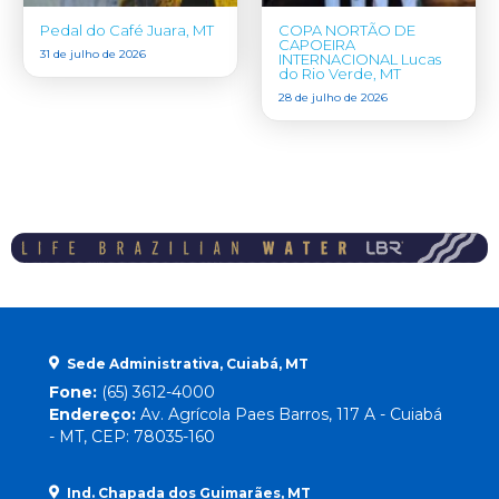
Pedal do Café Juara, MT
COPA NORTÃO DE
CAPOEIRA
31 de julho de 2026
INTERNACIONAL Lucas
do Rio Verde, MT
28 de julho de 2026
Sede Administrativa, Cuiabá, MT
Fone:
(65) 3612-4000
Endereço:
Av. Agrícola Paes Barros, 117 A - Cuiabá
- MT, CEP: 78035-160
Ind. Chapada dos Guimarães, MT