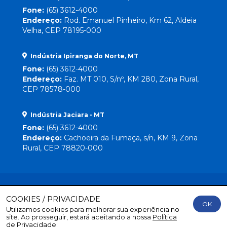
Fone:
(65) 3612-4000
Endereço:
Rod. Emanuel Pinheiro, Km 62, Aldeia
Velha, CEP 78195-000
Indústria Ipiranga do Norte, MT
Fone:
(65) 3612-4000
Endereço:
Faz. MT 010, S/nº, KM 280, Zona Rural,
CEP 78578-000
Indústria Jaciara - MT
Fone:
(65) 3612-4000
Endereço:
Cachoeira da Fumaça, s/n, KM 9, Zona
Rural, CEP 78820-000
COOKIES / PRIVACIDADE
OK
Utilizamos cookies para melhorar sua experiência no
Direitos Reservados
© 2026 Lebrinha |
By Mr. Wolf
site. Ao prosseguir, estará aceitando a nossa
Política
de Privacidade.