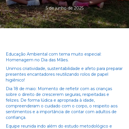
5 de junho de 2025
Educação Ambiental com tema muito especial:
Homenagem no Dia das Mães.
Unimos criatividade, sustentabilidade e afeto para preparar
presentes encantadores reutilizando rolos de papel
higiênico!
Dia 1
8
de maio: Momento de refletir com as crianças
sobre o direito de crescerem seguras, respeitadas e
felizes. De forma lúdica e apropriada à idade,
compreenderam o cuidado com o corpo, o respeito aos
sentimentos e a importância de contar com adultos de
confiança.
Equipe reunida indo além do estudo metodológico e