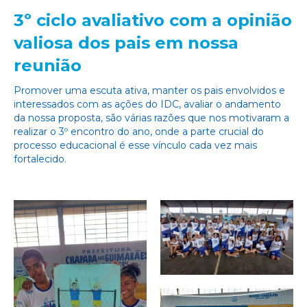
3º ciclo avaliativo com a opinião
valiosa dos pais em nossa
reunião
Promover uma escuta ativa, manter os pais envolvidos e
interessados com as ações do IDC, avaliar o andamento
da nossa proposta, são várias razões que nos motivaram a
realizar o 3º encontro do ano, onde a parte crucial do
processo educacional é esse vínculo cada vez mais
fortalecido.