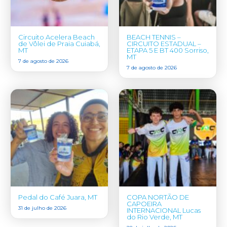
Circuito Acelera Beach
BEACH TENNIS –
de Vôlei de Praia Cuiabá,
CIRCUITO ESTADUAL –
MT
ETAPA 5 E BT 400 Sorriso,
MT
7 de agosto de 2026
7 de agosto de 2026
Pedal do Café Juara, MT
COPA NORTÃO DE
CAPOEIRA
31 de julho de 2026
INTERNACIONAL Lucas
do Rio Verde, MT