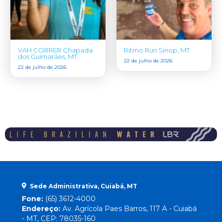
VAH CORRER Chapada
Ritmo Run Sinop, MT
dos Guimarães, MT
22 de julho de 2026
22 de julho de 2026
Sede Administrativa, Cuiabá, MT
Fone:
(65) 3612-4000
Endereço:
Av. Agrícola Paes Barros, 117 A - Cuiabá
- MT, CEP: 78035-160