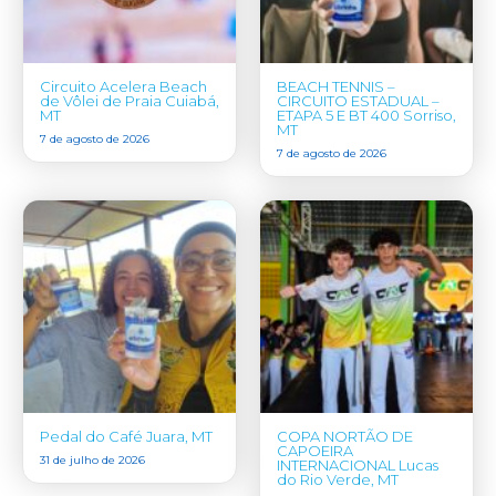
Circuito Acelera Beach
BEACH TENNIS –
de Vôlei de Praia Cuiabá,
CIRCUITO ESTADUAL –
MT
ETAPA 5 E BT 400 Sorriso,
MT
7 de agosto de 2026
7 de agosto de 2026
Pedal do Café Juara, MT
COPA NORTÃO DE
CAPOEIRA
31 de julho de 2026
INTERNACIONAL Lucas
do Rio Verde, MT