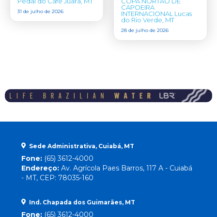
Pedal do Café Juara, MT
COPA NORTÃO DE
CAPOEIRA
31 de julho de 2026
INTERNACIONAL Lucas
do Rio Verde, MT
28 de julho de 2026
Sede Administrativa, Cuiabá, MT
Fone:
(65) 3612-4000
Endereço:
Av. Agrícola Paes Barros, 117 A - Cuiabá
- MT, CEP: 78035-160
Ind. Chapada dos Guimarães, MT
Fone:
(65) 3612-4000