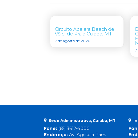
Circuito Acelera Beach de
B
Vôlei de Praia Cuiabá, MT
C
E
7 de agosto de 2026
7
Sede Administrativa, Cuiabá, MT
In
Fone:
(65) 3612-4000
Fon
Endereço:
Av. Agrícola Paes
End