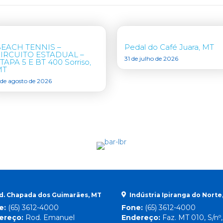
EACH TENNIS –
Pedal do Café Juara, MT
IRCUITO ESTADUAL –
31 de julho de 2026
TAPA 5 E BT 400 Sorriso,
MT
 de agosto de 2026
d. Chapada dos Guimarães, MT
Indústria Ipiranga do Norte
e:
(65) 3612-4000
Fone:
(65) 3612-4000
ereço:
Rod. Emanuel
Endereço:
Faz. MT 010, S/nº