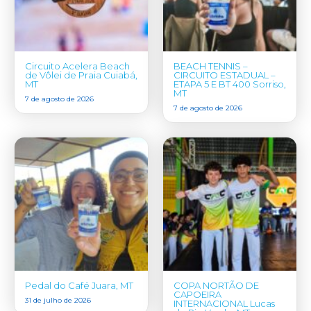
Circuito Acelera Beach
BEACH TENNIS –
de Vôlei de Praia Cuiabá,
CIRCUITO ESTADUAL –
MT
ETAPA 5 E BT 400 Sorriso,
MT
7 de agosto de 2026
7 de agosto de 2026
Pedal do Café Juara, MT
COPA NORTÃO DE
CAPOEIRA
31 de julho de 2026
INTERNACIONAL Lucas