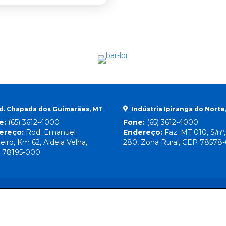
d. Chapada dos Guimarães, MT
Indústria Ipiranga do Norte
e:
(65) 3612-4000
Fone:
(65) 3612-4000
ereço:
Rod. Emanuel
Endereço:
Faz. MT 010, S/nº
eiro, Km 62, Aldeia Velha,
280, Zona Rural, CEP 78578
 78195-000
Direitos Reservados
© 2026 Lebrinha |
By Mr. Wolf