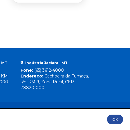
, MT
Indústria Jaciara - MT
Fone:
(65) 3612-4000
, KM
Endereço:
Cachoeira da Fumaça,
-000
s/n, KM 9, Zona Rural, CEP
78820-000
OK