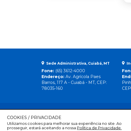
Sede Administrativa, Cuiabá, MT
In
Fone:
(65) 3612-4000
Fon
Endereço:
Av. Agrícola Paes
End
Barros, 117 A - Cuiabá - MT, CEP:
Pinh
78035-160
CEP
COOKIES / PRIVACIDADE
Utilizamos cookies para melhorar sua experiência no site. Ao
prosseguir, estará aceitando a nossa
Política de Privacidade.