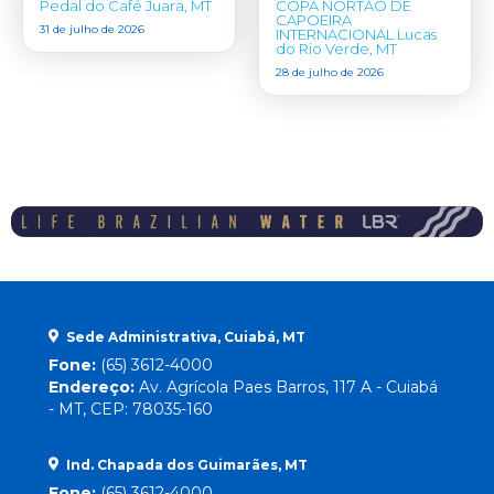
Pedal do Café Juara, MT
COPA NORTÃO DE
CAPOEIRA
31 de julho de 2026
INTERNACIONAL Lucas
do Rio Verde, MT
28 de julho de 2026
Sede Administrativa, Cuiabá, MT
Fone:
(65) 3612-4000
Endereço:
Av. Agrícola Paes Barros, 117 A - Cuiabá
- MT, CEP: 78035-160
Ind. Chapada dos Guimarães, MT
Fone:
(65) 3612-4000