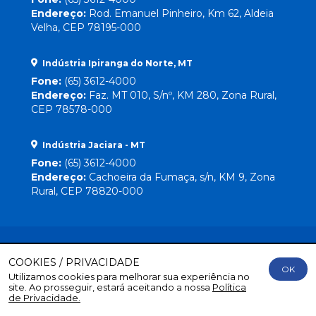
Endereço:
Rod. Emanuel Pinheiro, Km 62, Aldeia
Velha, CEP 78195-000
Indústria Ipiranga do Norte, MT
Fone:
(65) 3612-4000
Endereço:
Faz. MT 010, S/nº, KM 280, Zona Rural,
CEP 78578-000
Indústria Jaciara - MT
Fone:
(65) 3612-4000
Endereço:
Cachoeira da Fumaça, s/n, KM 9, Zona
Rural, CEP 78820-000
COOKIES / PRIVACIDADE
OK
Utilizamos cookies para melhorar sua experiência no
Direitos Reservados
© 2026 Lebrinha |
By Mr. Wolf
site. Ao prosseguir, estará aceitando a nossa
Política
de Privacidade.
Nossa Política de Privacidade