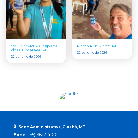
VAH CORRER Chapada
Ritmo Run Sinop, MT
dos Guimarães, MT
22 de julho de 2026
22 de julho de 2026
Sede Administrativa, Cuiabá, MT
Fone:
(65) 3612-4000