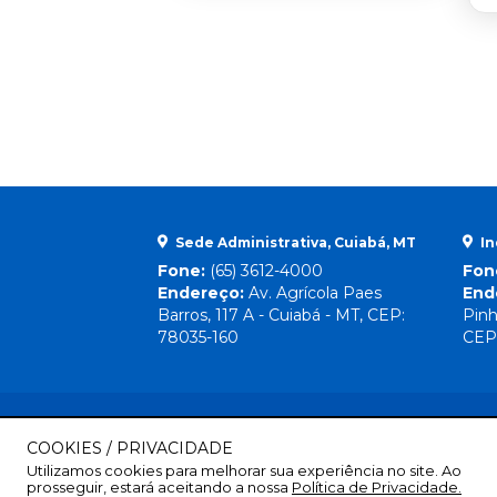
Sede Administrativa, Cuiabá, MT
In
Fone:
(65) 3612-4000
Fon
Endereço:
Av. Agrícola Paes
End
Barros, 117 A - Cuiabá - MT, CEP:
Pinh
78035-160
CEP
COOKIES / PRIVACIDADE
Utilizamos cookies para melhorar sua experiência no site. Ao
prosseguir, estará aceitando a nossa
Política de Privacidade.