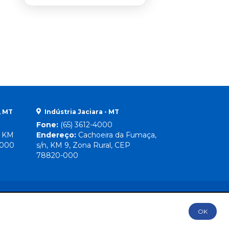
, MT
Indústria Jaciara - MT
Fone:
(65) 3612-4000
, KM
Endereço:
Cachoeira da Fumaça,
-000
s/n, KM 9, Zona Rural, CEP
78820-000
OK