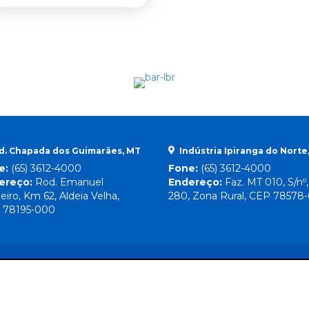
d. Chapada dos Guimarães, MT
Indústria Ipiranga do Norte
e:
(65) 3612-4000
Fone:
(65) 3612-4000
ereço:
Rod. Emanuel
Endereço:
Faz. MT 010, S/nº
eiro, Km 62, Aldeia Velha,
280, Zona Rural, CEP 78578
 78195-000
Direitos Reservados
© 2026 Lebrinha |
By Mr. Wolf