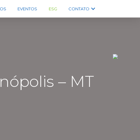
OS
EVENTOS
ESG
CONTATO
nópolis – MT