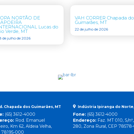
COPA NORTÃO DE
VAH CORRER Chapada do
CAPOEIRA
Guimarães, MT
NTERNACIONAL Lucas do
22 de julho de 2026
io Verde, MT
8 de julho de 2026
d. Chapada dos Guimarães, MT
Indústria Ipiranga do Norte
e:
(65) 3612-4000
Fone:
(65) 3612-4000
ereço:
Rod. Emanuel
Endereço:
Faz. MT 010, S/nº
eiro, Km 62, Aldeia Velha,
280, Zona Rural, CEP 78578
 78195-000