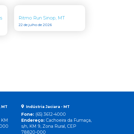
s
Ritmo Run Sinop, MT
22 de julho de 2026
, MT
Indústria Jaciara - MT
Fone:
(65) 3612-4000
, KM
Endereço:
Cachoeira da Fumaça,
-000
s/n, KM 9, Zona Rural, CEP
78820-000