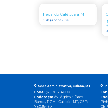
Pedal do Café Juara, MT
31 de julho de 2026
I
R
2
Sede Administrativa, Cuiabá, MT
In
Fone:
(65) 3612-4000
Fon
Endereço:
Av. Agrícola Paes
End
Barros, 117 A - Cuiabá - MT, CEP:
Pinh
78035-160
CEP