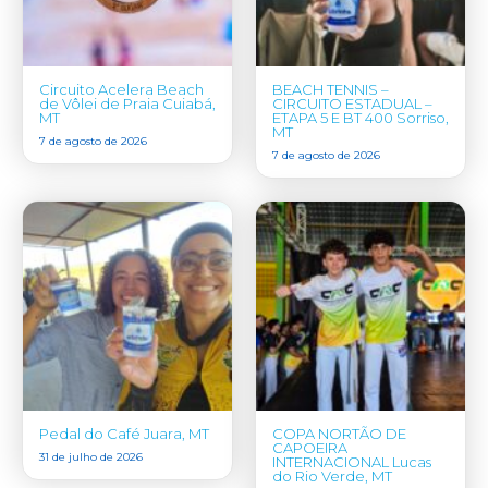
Circuito Acelera Beach
BEACH TENNIS –
de Vôlei de Praia Cuiabá,
CIRCUITO ESTADUAL –
MT
ETAPA 5 E BT 400 Sorriso,
MT
7 de agosto de 2026
7 de agosto de 2026
Pedal do Café Juara, MT
COPA NORTÃO DE
CAPOEIRA
31 de julho de 2026
INTERNACIONAL Lucas
do Rio Verde, MT