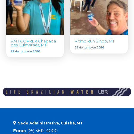
VAH CORRER Chapada
Ritmo Run Sinop, MT
dos Guimarães, MT
22 de julho de 2026
22 de julho de 2026
Sede Administrativa, Cuiabá, MT
Fone:
(65) 3612-4000