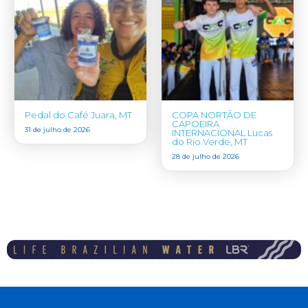
Pedal do Café Juara, MT
COPA NORTÃO DE
CAPOEIRA
31 de julho de 2026
INTERNACIONAL Lucas
do Rio Verde, MT
28 de julho de 2026