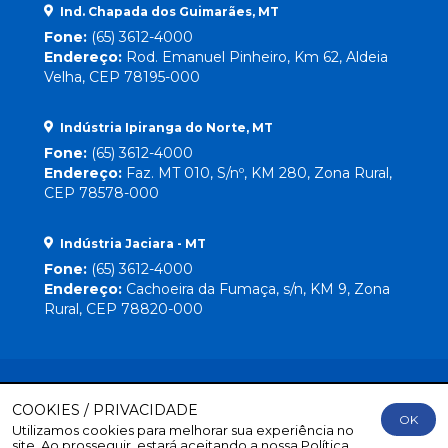
Ind. Chapada dos Guimarães, MT
Fone:
(65) 3612-4000
Endereço:
Rod. Emanuel Pinheiro, Km 62, Aldeia
Velha, CEP 78195-000
Indústria Ipiranga do Norte, MT
Fone:
(65) 3612-4000
Endereço:
Faz. MT 010, S/nº, KM 280, Zona Rural,
CEP 78578-000
Indústria Jaciara - MT
Fone:
(65) 3612-4000
Endereço:
Cachoeira da Fumaça, s/n, KM 9, Zona
Rural, CEP 78820-000
COOKIES / PRIVACIDADE
OK
Utilizamos cookies para melhorar sua experiência no
Direitos Reservados
© 2026 Lebrinha |
By Mr. Wolf
site. Ao prosseguir, estará aceitando a nossa
Política