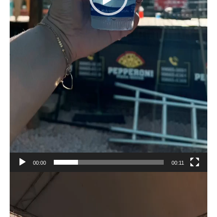
00:00
00:11
Tocador
de
vídeo