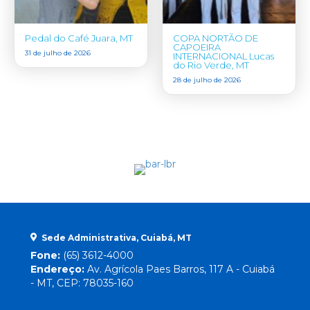
Pedal do Café Juara, MT
COPA NORTÃO DE
CAPOEIRA
31 de julho de 2026
INTERNACIONAL Lucas
do Rio Verde, MT
28 de julho de 2026
Sede Administrativa, Cuiabá, MT
Fone:
(65) 3612-4000
Endereço:
Av. Agrícola Paes Barros, 117 A - Cuiabá
- MT, CEP: 78035-160