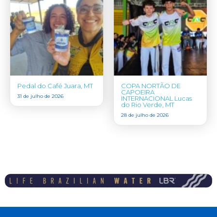
Pedal do Café Juara, MT
COPA NORTÃO DE
CAPOEIRA
31 de julho de 2026
INTERNACIONAL Lucas
do Rio Verde, MT
28 de julho de 2026