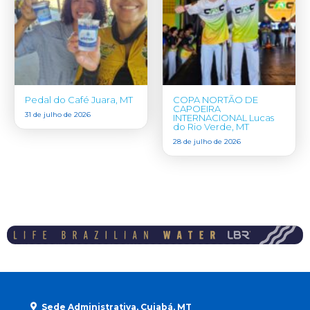
Pedal do Café Juara, MT
COPA NORTÃO DE
CAPOEIRA
31 de julho de 2026
INTERNACIONAL Lucas
do Rio Verde, MT
28 de julho de 2026
Sede Administrativa, Cuiabá, MT