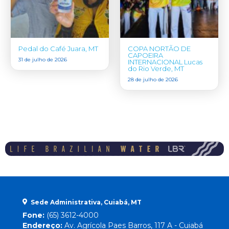
Pedal do Café Juara, MT
COPA NORTÃO DE
CAPOEIRA
31 de julho de 2026
INTERNACIONAL Lucas
do Rio Verde, MT
28 de julho de 2026
Sede Administrativa, Cuiabá, MT
Fone:
(65) 3612-4000
Endereço:
Av. Agrícola Paes Barros, 117 A - Cuiabá