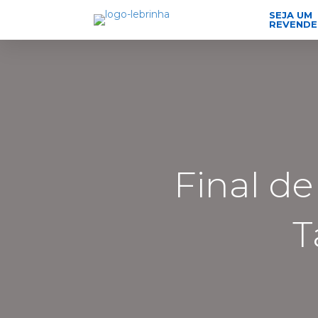
SEJA UM
REVEND
Final de
T