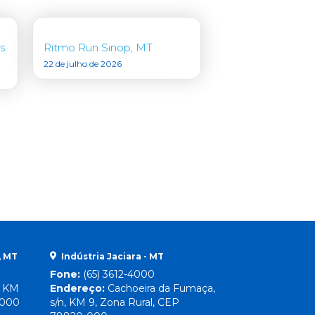
s
Ritmo Run Sinop, MT
22 de julho de 2026
, MT
Indústria Jaciara - MT
Fone:
(65) 3612-4000
, KM
Endereço:
Cachoeira da Fumaça,
-000
s/n, KM 9, Zona Rural, CEP