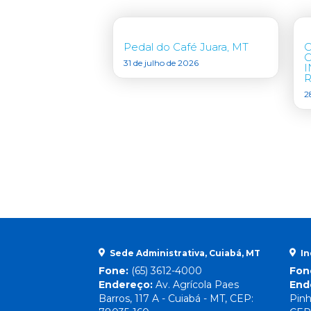
Pedal do Café Juara, MT
31 de julho de 2026
I
R
2
Sede Administrativa, Cuiabá, MT
In
Fone:
(65) 3612-4000
Fon
Endereço:
Av. Agrícola Paes
End
Barros, 117 A - Cuiabá - MT, CEP:
Pinh