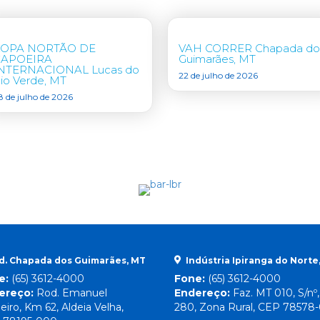
COPA NORTÃO DE
VAH CORRER Chapada do
CAPOEIRA
Guimarães, MT
NTERNACIONAL Lucas do
22 de julho de 2026
io Verde, MT
8 de julho de 2026
d. Chapada dos Guimarães, MT
Indústria Ipiranga do Norte
e:
(65) 3612-4000
Fone:
(65) 3612-4000
ereço:
Rod. Emanuel
Endereço:
Faz. MT 010, S/nº
eiro, Km 62, Aldeia Velha,
280, Zona Rural, CEP 78578