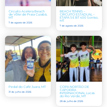
Circuito Acelera Beach
BEACH TENNIS –
de Vôlei de Praia Cuiabá,
CIRCUITO ESTADUAL –
MT
ETAPA 5 E BT 400 Sorriso,
MT
7 de agosto de 2026
7 de agosto de 2026
Pedal do Café Juara, MT
COPA NORTÃO DE
CAPOEIRA
31 de julho de 2026
INTERNACIONAL Lucas
do Rio Verde, MT
28 de julho de 2026