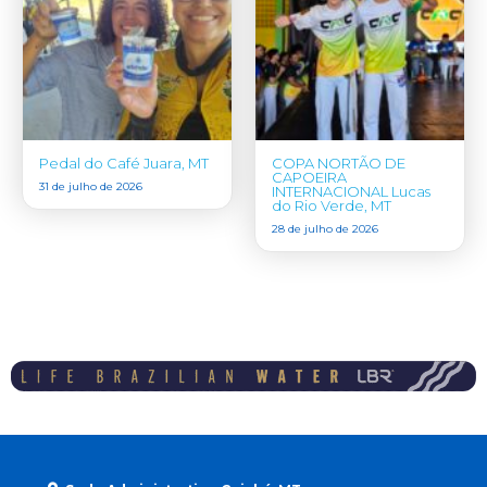
Pedal do Café Juara, MT
COPA NORTÃO DE
CAPOEIRA
31 de julho de 2026
INTERNACIONAL Lucas
do Rio Verde, MT
28 de julho de 2026