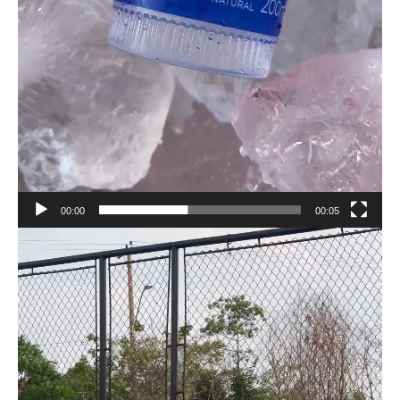
00:00
00:05
Tocador
de
vídeo