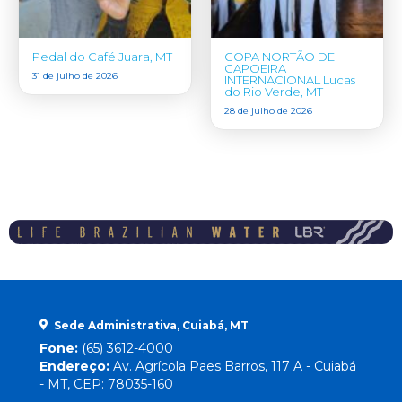
Pedal do Café Juara, MT
COPA NORTÃO DE
CAPOEIRA
31 de julho de 2026
INTERNACIONAL Lucas
do Rio Verde, MT
28 de julho de 2026
Sede Administrativa, Cuiabá, MT
Fone:
(65) 3612-4000
Endereço:
Av. Agrícola Paes Barros, 117 A - Cuiabá
- MT, CEP: 78035-160