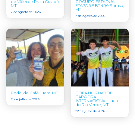
de Vôlei de Praia Cuiabá,
CIRCUITO ESTADUAL –
MT
ETAPA 5 E BT 400 Sorriso,
MT
7 de agosto de 2026
7 de agosto de 2026
Pedal do Café Juara, MT
COPA NORTÃO DE
CAPOEIRA
31 de julho de 2026
INTERNACIONAL Lucas
do Rio Verde, MT
28 de julho de 2026