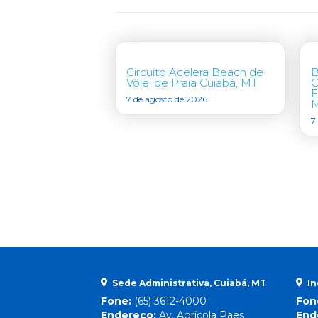
Circuito Acelera Beach de
B
Vôlei de Praia Cuiabá, MT
C
E
7 de agosto de 2026
7
Sede Administrativa, Cuiabá, MT
In
Fone:
(65) 3612-4000
Fon
Endereço:
Av. Agrícola Paes
End