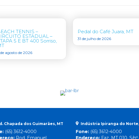
EACH TENNIS –
Pedal do Café Juara, MT
IRCUITO ESTADUAL –
31 de julho de 2026
TAPA 5 E BT 400 Sorriso,
MT
 de agosto de 2026
d. Chapada dos Guimarães, MT
Indústria Ipiranga do Norte
e:
(65) 3612-4000
Fone:
(65) 3612-4000
ereço:
Rod. Emanuel
Endereço:
Faz. MT 010, S/nº