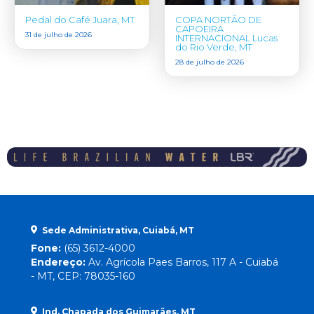
Pedal do Café Juara, MT
COPA NORTÃO DE
CAPOEIRA
31 de julho de 2026
INTERNACIONAL Lucas
do Rio Verde, MT
28 de julho de 2026
Sede Administrativa, Cuiabá, MT
Fone:
(65) 3612-4000
Endereço:
Av. Agrícola Paes Barros, 117 A - Cuiabá
- MT, CEP: 78035-160
Ind. Chapada dos Guimarães, MT