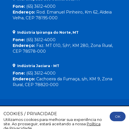
Fone:
(65) 3612-4000
Endereço:
Rod. Emanuel Pinheiro, Km 62, Aldeia
Velha, CEP 78195-000
Indústria Ipiranga do Norte, MT
Fone:
(65) 3612-4000
Endereço:
Faz. MT 010, S/nº, KM 280, Zona Rural,
CEP 78578-000
Indústria Jaciara - MT
Fone:
(65) 3612-4000
Endereço:
Cachoeira da Fumaça, s/n, KM 9, Zona
Rural, CEP 78820-000
COOKIES / PRIVACIDADE
OK
Utilizamos cookies para melhorar sua experiência no
Direitos Reservados
© 2026 Lebrinha |
By Mr. Wolf
site. Ao prosseguir, estará aceitando a nossa
Política
de Privacidade.