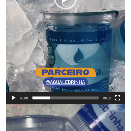
00:00
00:08
Tocador
de
vídeo