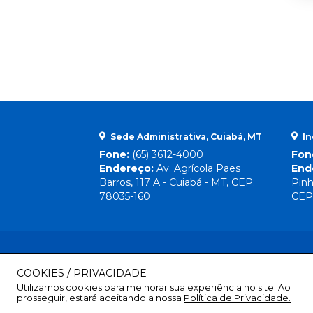
Sede Administrativa, Cuiabá, MT
In
Fone:
(65) 3612-4000
Fon
Endereço:
Av. Agrícola Paes
End
Barros, 117 A - Cuiabá - MT, CEP:
Pinh
78035-160
CEP
COOKIES / PRIVACIDADE
Utilizamos cookies para melhorar sua experiência no site. Ao
prosseguir, estará aceitando a nossa
Política de Privacidade.