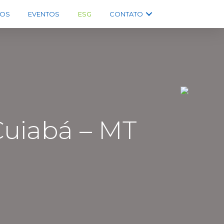
OS
EVENTOS
ESG
CONTATO
uiabá – MT