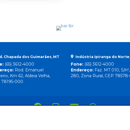
d. Chapada dos Guimarães, MT
Indústria Ipiranga do Norte
e:
(65) 3612-4000
Fone:
(65) 3612-4000
ereço:
Rod. Emanuel
Endereço:
Faz. MT 010, S/nº
eiro, Km 62, Aldeia Velha,
280, Zona Rural, CEP 78578
 78195-000
Direitos Reservados
© 2026 Lebrinha |
By Mr. Wolf
Nossa Política de Privacidade