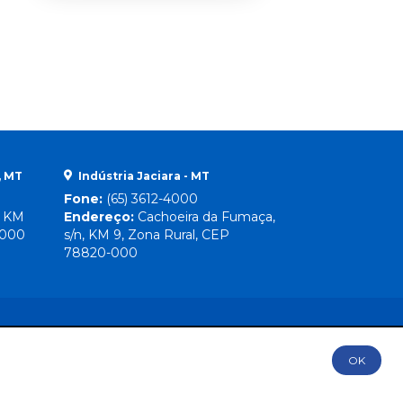
, MT
Indústria Jaciara - MT
Fone:
(65) 3612-4000
, KM
Endereço:
Cachoeira da Fumaça,
-000
s/n, KM 9, Zona Rural, CEP
78820-000
OK