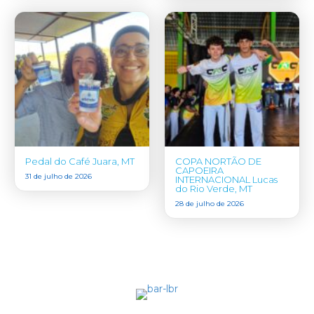
Pedal do Café Juara, MT
COPA NORTÃO DE
CAPOEIRA
31 de julho de 2026
INTERNACIONAL Lucas
do Rio Verde, MT
28 de julho de 2026