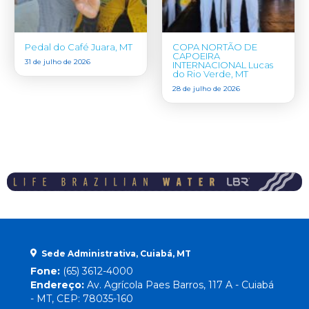
Pedal do Café Juara, MT
COPA NORTÃO DE
CAPOEIRA
31 de julho de 2026
INTERNACIONAL Lucas
do Rio Verde, MT
28 de julho de 2026
Sede Administrativa, Cuiabá, MT
Fone:
(65) 3612-4000
Endereço:
Av. Agrícola Paes Barros, 117 A - Cuiabá
- MT, CEP: 78035-160