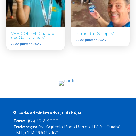
VAH CORRER Chapada
Ritmo Run Sinop, MT
dos Guimarães, MT
22 de julho de 2026
22 de julho de 2026
Sede Administrativa, Cuiabá, MT
Fone:
(65) 3612-4000
Endereço:
Av. Agrícola Paes Barros, 117 A - Cuiabá
- MT, CEP: 78035-160