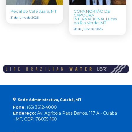
Pedal do Café Juara, MT
COPA NORTÃO DE
CAPOEIRA
31 de julho de 2026
INTERNACIONAL Lucas
do Rio Verde, MT
28 de julho de 2026
Sede Administrativa, Cuiabá, MT
Fone:
(65) 3612-4000
Endereço:
Av. Agrícola Paes Barros, 117 A - Cuiabá
- MT, CEP: 78035-160