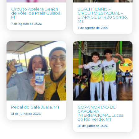
Circuito Acelera Beach
BEACH TENNIS –
de Vôlei de Praia Cuiabá,
CIRCUITO ESTADUAL –
MT
ETAPA 5 E BT 400 Sorriso,
MT
7 de agosto de 2026
7 de agosto de 2026
Pedal do Café Juara, MT
COPA NORTÃO DE
CAPOEIRA
31 de julho de 2026
INTERNACIONAL Lucas
do Rio Verde, MT
28 de julho de 2026