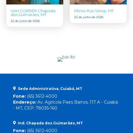
VAH CORRER Chapada
Ritmo Run Sinop, MT
dos Guimarães, MT
22 de julho de 2026
22 de julho de 2026
Sede Administrativa, Cuiabá, MT
Fone:
(65) 3612-4000
Endereço:
Av. Agrícola Paes Barros, 117 A - Cuiabá
- MT, CEP: 78035-160
Ind. Chapada dos Guimarães, MT
Fone:
(65) 3612-4000